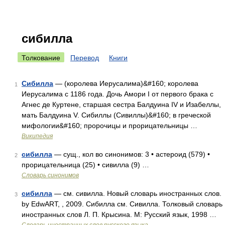
сибилла
Толкование
Перевод
Книги
Сибилла
— (королева Иерусалима)&#160; королева
1
Иерусалима с 1186 года. Дочь Амори I от первого брака с
Агнес де Куртене, старшая сестра Балдуина IV и Изабеллы,
мать Балдуина V. Сибиллы (Сивиллы)&#160; в греческой
мифологии&#160; пророчицы и прорицательницы …
Википедия
сибилла
— сущ., кол во синонимов: 3 • астероид (579) •
2
прорицательница (25) • сивилла (9) …
Словарь синонимов
сибилла
— см. сивилла. Новый словарь иностранных слов.
3
by EdwART, , 2009. Сибилла см. Сивилла. Толковый словарь
иностранных слов Л. П. Крысина. М: Русский язык, 1998 …