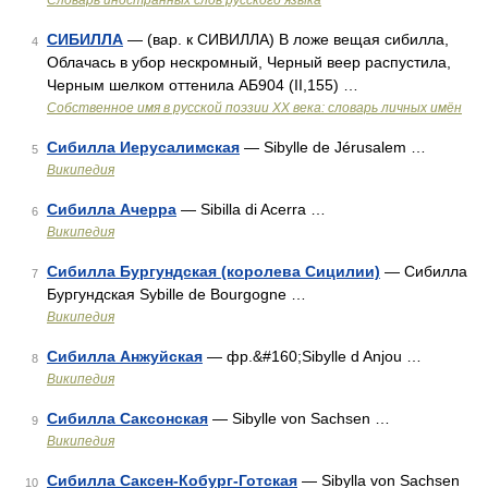
Словарь иностранных слов русского языка
СИБИЛЛА
— (вар. к СИВИЛЛА) В ложе вещая сибилла,
4
Облачась в убор нескромный, Черный веер распустила,
Черным шелком оттенила АБ904 (II,155) …
Собственное имя в русской поэзии XX века: словарь личных имён
Сибилла Иерусалимская
— Sibylle de Jérusalem …
5
Википедия
Сибилла Ачерра
— Sibilla di Acerra …
6
Википедия
Сибилла Бургундская (королева Сицилии)
— Сибилла
7
Бургундская Sybille de Bourgogne …
Википедия
Сибилла Анжуйская
— фр.&#160;Sibylle d Anjou …
8
Википедия
Сибилла Саксонская
— Sibylle von Sachsen …
9
Википедия
Сибилла Саксен-Кобург-Готская
— Sibylla von Sachsen
10